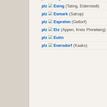
plz
Esing
(Tating, Eiderstedt)
plz
Esmark
(Satrup)
plz
Esprehm
(Geltorf)
plz
Etz
(Appen, Kreis Pinneberg)
plz
Eutin
plz
Eversdorf
(Kaaks)