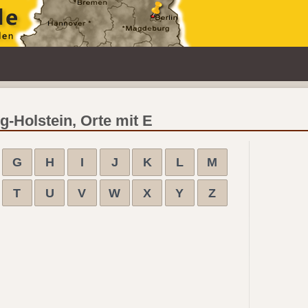
-Holstein, Orte mit E
G
H
I
J
K
L
M
T
U
V
W
X
Y
Z