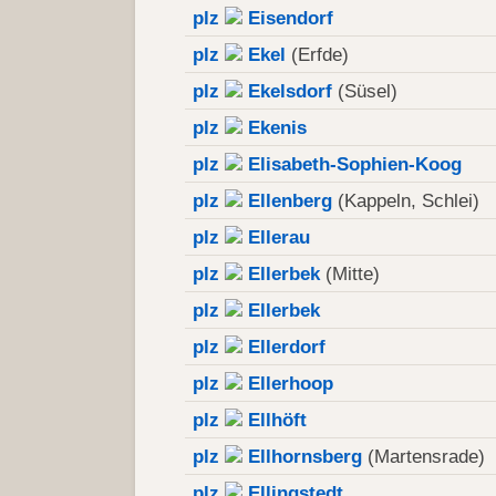
plz
Eisendorf
plz
Ekel
(Erfde)
plz
Ekelsdorf
(Süsel)
plz
Ekenis
plz
Elisabeth-Sophien-Koog
plz
Ellenberg
(Kappeln, Schlei)
plz
Ellerau
plz
Ellerbek
(Mitte)
plz
Ellerbek
plz
Ellerdorf
plz
Ellerhoop
plz
Ellhöft
plz
Ellhornsberg
(Martensrade)
plz
Ellingstedt