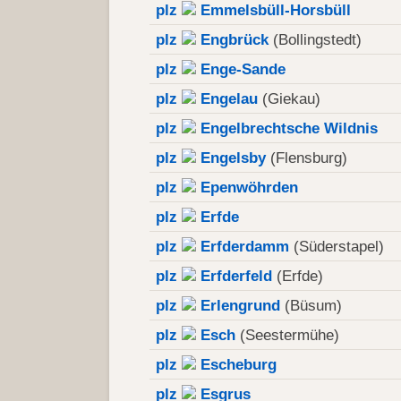
plz
Emmelsbüll-Horsbüll
plz
Engbrück
(Bollingstedt)
plz
Enge-Sande
plz
Engelau
(Giekau)
plz
Engelbrechtsche Wildnis
plz
Engelsby
(Flensburg)
plz
Epenwöhrden
plz
Erfde
plz
Erfderdamm
(Süderstapel)
plz
Erfderfeld
(Erfde)
plz
Erlengrund
(Büsum)
plz
Esch
(Seestermühe)
plz
Escheburg
plz
Esgrus