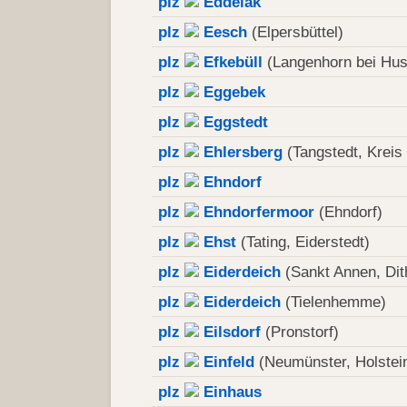
plz
Eddelak
plz
Eesch
(Elpersbüttel)
plz
Efkebüll
(Langenhorn bei Hu
plz
Eggebek
plz
Eggstedt
plz
Ehlersberg
(Tangstedt, Kreis
plz
Ehndorf
plz
Ehndorfermoor
(Ehndorf)
plz
Ehst
(Tating, Eiderstedt)
plz
Eiderdeich
(Sankt Annen, Di
plz
Eiderdeich
(Tielenhemme)
plz
Eilsdorf
(Pronstorf)
plz
Einfeld
(Neumünster, Holstei
plz
Einhaus