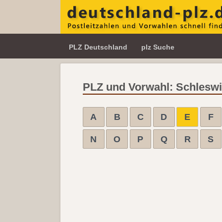
PLZ Deutschland
plz Suche
PLZ und Vorwahl: Schleswig
A
B
C
D
E
F
N
O
P
Q
R
S