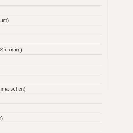
sum)
 Stormarn)
thmarschen)
n)