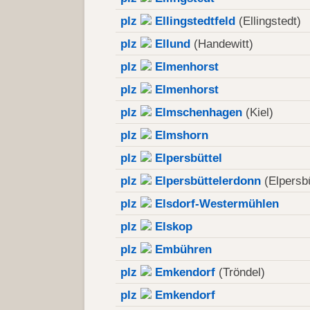
plz
Ellingstedtfeld
(Ellingstedt)
plz
Ellund
(Handewitt)
plz
Elmenhorst
plz
Elmenhorst
plz
Elmschenhagen
(Kiel)
plz
Elmshorn
plz
Elpersbüttel
plz
Elpersbüttelerdonn
(Elpersbü
plz
Elsdorf-Westermühlen
plz
Elskop
plz
Embühren
plz
Emkendorf
(Tröndel)
plz
Emkendorf