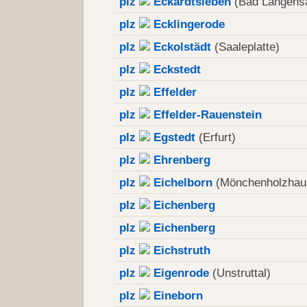
plz
Eckardtsleben
(Bad Langensa
plz
Ecklingerode
plz
Eckolstädt
(Saaleplatte)
plz
Eckstedt
plz
Effelder
plz
Effelder-Rauenstein
plz
Egstedt
(Erfurt)
plz
Ehrenberg
plz
Eichelborn
(Mönchenholzhau
plz
Eichenberg
plz
Eichenberg
plz
Eichstruth
plz
Eigenrode
(Unstruttal)
plz
Eineborn