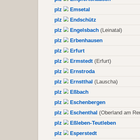
plz
Emsetal
plz
Endschütz
plz
Engelsbach
(Leinatal)
plz
Erbenhausen
plz
Erfurt
plz
Ermstedt
(Erfurt)
plz
Ernstroda
plz
Ernstthal
(Lauscha)
plz
Eßbach
plz
Eschenbergen
plz
Eschenthal
(Oberland am Ren
plz
Eßleben-Teutleben
plz
Esperstedt