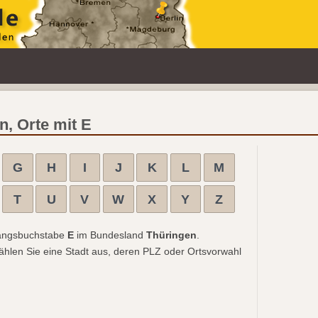
, Orte mit E
G
H
I
J
K
L
M
T
U
V
W
X
Y
Z
fangsbuchstabe
E
im Bundesland
Thüringen
.
 wählen Sie eine Stadt aus, deren PLZ oder Ortsvorwahl