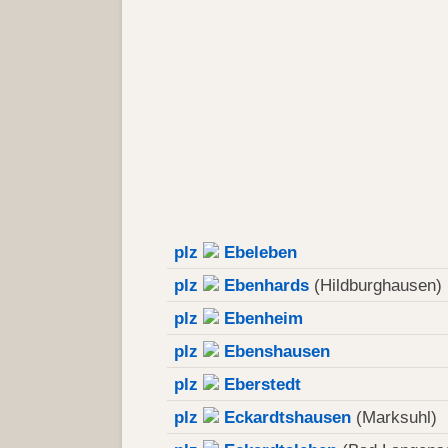
plz
Ebeleben
plz
Ebenhards
(Hildburghausen)
plz
Ebenheim
plz
Ebenshausen
plz
Eberstedt
plz
Eckardtshausen
(Marksuhl)