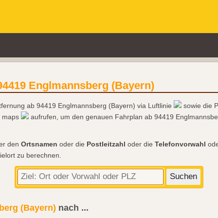
94419 Englmannsberg (Bayern)
ntfernung ab 94419 Englmannsberg (Bayern) via Luftlinie
sowie die 
le maps
aufrufen, um den genauen Fahrplan ab 94419 Englmannsberg
der den
Ortsnamen
oder die
Postleitzahl
oder die
Telefonvorwahl
ode
ielort zu berechnen.
erg (Bayern)
nach
...