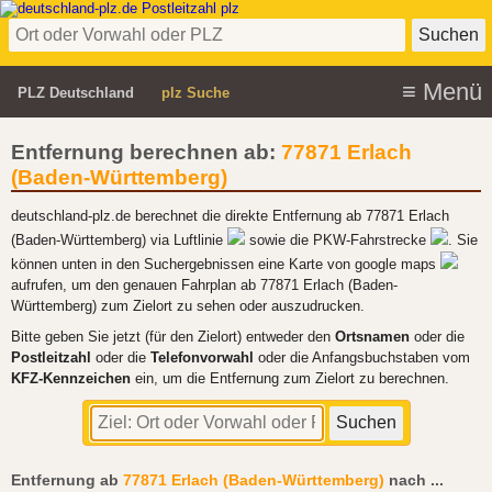
PLZ Deutschland
plz Suche
Entfernung berechnen ab:
77871 Erlach
(Baden-Württemberg)
deutschland-plz.de berechnet die direkte Entfernung ab 77871 Erlach
(Baden-Württemberg) via Luftlinie
sowie die PKW-Fahrstrecke
. Sie
können unten in den Suchergebnissen eine Karte von google maps
aufrufen, um den genauen Fahrplan ab 77871 Erlach (Baden-
Württemberg) zum Zielort zu sehen oder auszudrucken.
Bitte geben Sie jetzt (für den Zielort) entweder den
Ortsnamen
oder die
Postleitzahl
oder die
Telefonvorwahl
oder die Anfangsbuchstaben vom
KFZ-Kennzeichen
ein, um die Entfernung zum Zielort zu berechnen.
Entfernung ab
77871 Erlach (Baden-Württemberg)
nach
...