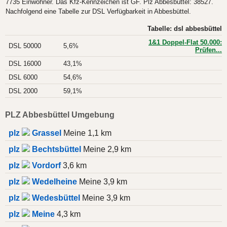
7735 Einwohner. Das Kfz-Kennzeichen ist GF. Plz Abbesbüttel: 38527.
Nachfolgend eine Tabelle zur DSL Verfügbarkeit in Abbesbüttel.
Tabelle: dsl abbesbüttel
1&1 Doppel-Flat 50.000:
DSL 50000
5,6%
Prüfen...
DSL 16000
43,1%
DSL 6000
54,6%
DSL 2000
59,1%
PLZ Abbesbüttel Umgebung
plz
Grassel
Meine 1,1 km
plz
Bechtsbüttel
Meine 2,9 km
plz
Vordorf
3,6 km
plz
Wedelheine
Meine 3,9 km
plz
Wedesbüttel
Meine 3,9 km
plz
Meine
4,3 km