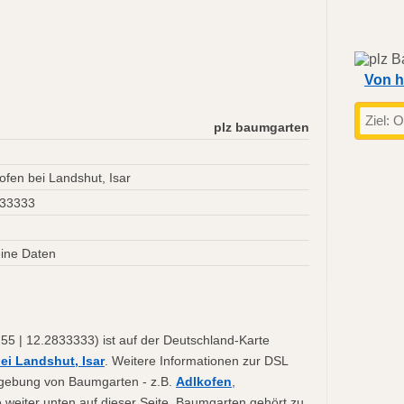
Von h
plz baumgarten
ofen bei Landshut, Isar
833333
ine Daten
5 | 12.2833333) ist auf der Deutschland-Karte
ei Landshut, Isar
. Weitere Informationen zur DSL
Umgebung von Baumgarten - z.B.
Adlkofen
,
e weiter unten auf dieser Seite. Baumgarten gehört zu