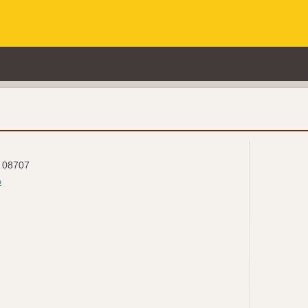
: 08707
n