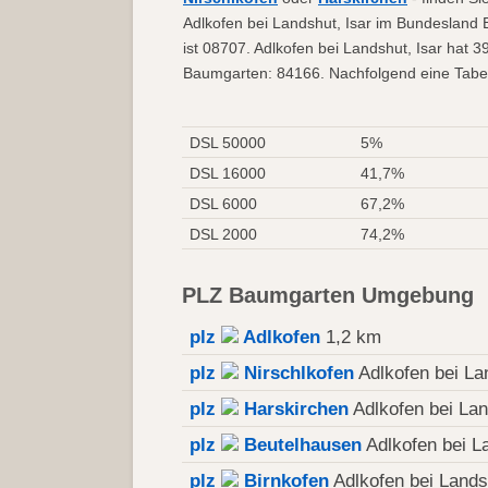
Adlkofen bei Landshut, Isar im Bundesland B
ist 08707. Adlkofen bei Landshut, Isar hat 
Baumgarten: 84166. Nachfolgend eine Tabel
DSL 50000
5%
DSL 16000
41,7%
DSL 6000
67,2%
DSL 2000
74,2%
PLZ Baumgarten Umgebung
plz
Adlkofen
1,2 km
plz
Nirschlkofen
Adlkofen bei La
plz
Harskirchen
Adlkofen bei Lan
plz
Beutelhausen
Adlkofen bei L
plz
Birnkofen
Adlkofen bei Lands