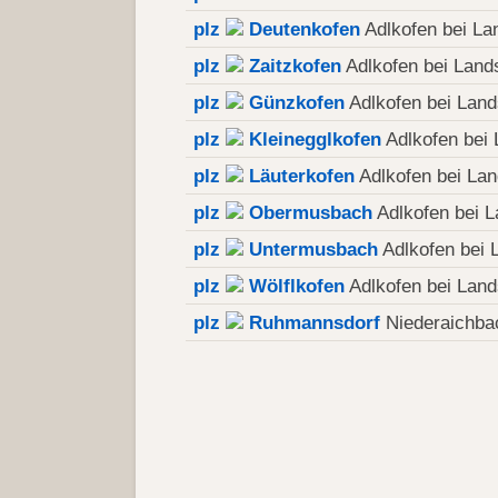
plz
Deutenkofen
Adlkofen bei La
plz
Zaitzkofen
Adlkofen bei Lands
plz
Günzkofen
Adlkofen bei Land
plz
Kleinegglkofen
Adlkofen bei 
plz
Läuterkofen
Adlkofen bei Lan
plz
Obermusbach
Adlkofen bei L
plz
Untermusbach
Adlkofen bei 
plz
Wölflkofen
Adlkofen bei Land
plz
Ruhmannsdorf
Niederaichba