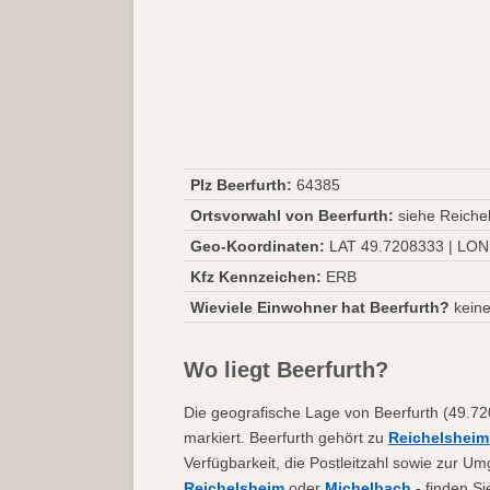
Plz Beerfurth:
64385
Ortsvorwahl von Beerfurth:
siehe Reiche
Geo-Koordinaten:
LAT 49.7208333 | LON
Kfz Kennzeichen:
ERB
Wieviele Einwohner hat Beerfurth?
keine
Wo liegt Beerfurth?
Die geografische Lage von Beerfurth (49.72
markiert. Beerfurth gehört zu
Reichelsheim
Verfügbarkeit, die Postleitzahl sowie zur U
Reichelsheim
oder
Michelbach
- finden Si