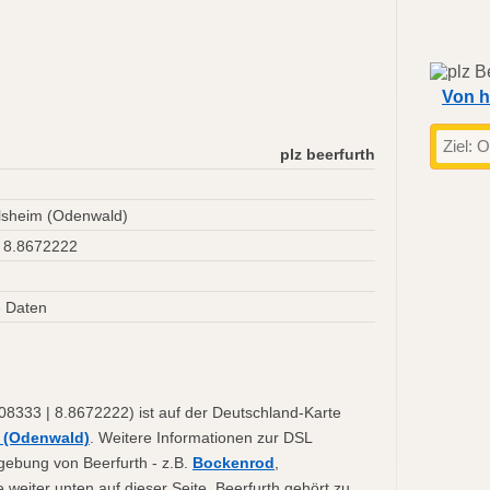
Von h
plz beerfurth
lsheim (Odenwald)
 8.8672222
 Daten
08333 | 8.8672222) ist auf der Deutschland-Karte
 (Odenwald)
. Weitere Informationen zur DSL
mgebung von Beerfurth - z.B.
Bockenrod
,
e weiter unten auf dieser Seite. Beerfurth gehört zu