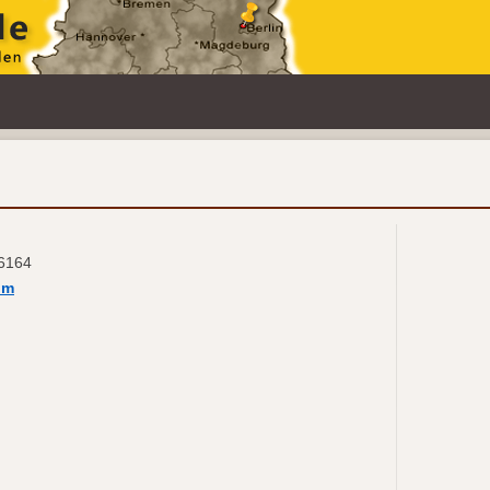
06164
im