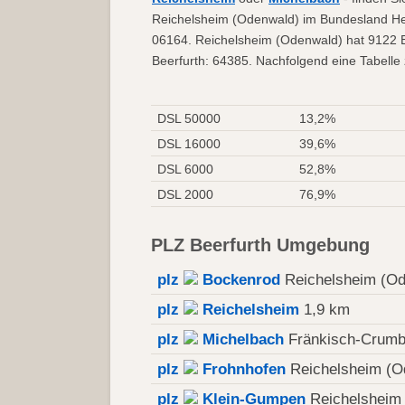
Reichelsheim (Odenwald) im Bundesland Hes
06164. Reichelsheim (Odenwald) hat 9122 E
Beerfurth: 64385. Nachfolgend eine Tabelle 
DSL 50000
13,2%
DSL 16000
39,6%
DSL 6000
52,8%
DSL 2000
76,9%
PLZ Beerfurth Umgebung
plz
Bockenrod
Reichelsheim (Od
plz
Reichelsheim
1,9 km
plz
Michelbach
Fränkisch-Crumb
plz
Frohnhofen
Reichelsheim (O
plz
Klein-Gumpen
Reichelsheim 