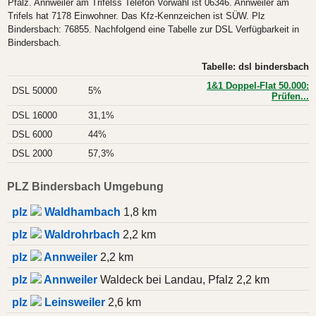
Pfalz. Annweiler am Trifelss Telefon Vorwahl ist 06346. Annweiler am
Trifels hat 7178 Einwohner. Das Kfz-Kennzeichen ist SÜW. Plz
Bindersbach: 76855. Nachfolgend eine Tabelle zur DSL Verfügbarkeit in
Bindersbach.
Tabelle: dsl bindersbach
1&1 Doppel-Flat 50.000:
DSL 50000
5%
Prüfen...
DSL 16000
31,1%
DSL 6000
44%
DSL 2000
57,3%
PLZ Bindersbach Umgebung
plz
Waldhambach
1,8 km
plz
Waldrohrbach
2,2 km
plz
Annweiler
2,2 km
plz
Annweiler
Waldeck bei Landau, Pfalz 2,2 km
plz
Leinsweiler
2,6 km