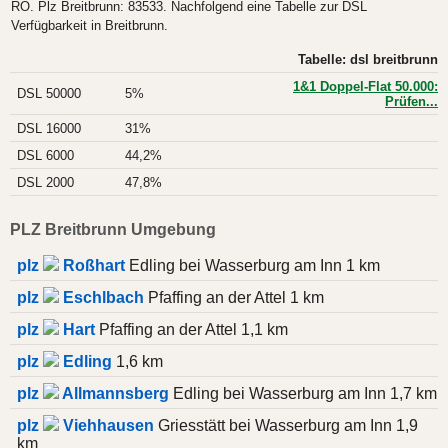
RO. Plz Breitbrunn: 83533. Nachfolgend eine Tabelle zur DSL
Verfügbarkeit in Breitbrunn.
Tabelle: dsl breitbrunn
1&1 Doppel-Flat 50.000:
DSL 50000
5%
Prüfen...
DSL 16000
31%
DSL 6000
44,2%
DSL 2000
47,8%
PLZ Breitbrunn Umgebung
plz
Roßhart
Edling bei Wasserburg am Inn 1 km
plz
Eschlbach
Pfaffing an der Attel 1 km
plz
Hart
Pfaffing an der Attel 1,1 km
plz
Edling
1,6 km
plz
Allmannsberg
Edling bei Wasserburg am Inn 1,7 km
plz
Viehhausen
Griesstätt bei Wasserburg am Inn 1,9
km