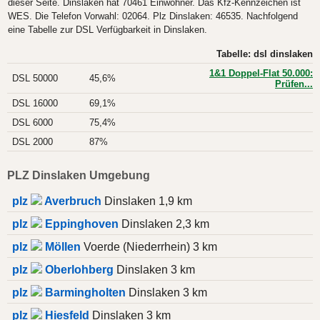
dieser Seite. Dinslaken hat 70461 Einwohner. Das Kfz-Kennzeichen ist
WES. Die Telefon Vorwahl: 02064. Plz Dinslaken: 46535. Nachfolgend
eine Tabelle zur DSL Verfügbarkeit in Dinslaken.
Tabelle: dsl dinslaken
1&1 Doppel-Flat 50.000:
DSL 50000
45,6%
Prüfen...
DSL 16000
69,1%
DSL 6000
75,4%
DSL 2000
87%
PLZ Dinslaken Umgebung
plz
Averbruch
Dinslaken 1,9 km
plz
Eppinghoven
Dinslaken 2,3 km
plz
Möllen
Voerde (Niederrhein) 3 km
plz
Oberlohberg
Dinslaken 3 km
plz
Barmingholten
Dinslaken 3 km
plz
Hiesfeld
Dinslaken 3 km