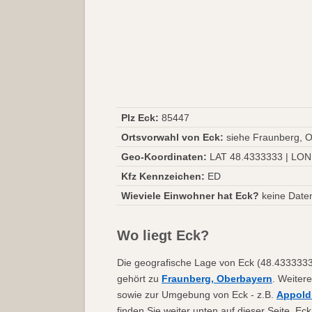
Plz Eck:
85447
Ortsvorwahl von Eck:
siehe Fraunberg, 
Geo-Koordinaten:
LAT 48.4333333 | LON
Kfz Kennzeichen:
ED
Wieviele Einwohner hat Eck?
keine Date
Wo liegt Eck?
Die geografische Lage von Eck (48.4333333 |
gehört zu
Fraunberg, Oberbayern
. Weitere
sowie zur Umgebung von Eck - z.B.
Appold
finden Sie weiter unten auf dieser Seite. 