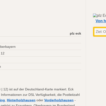
Von h
plz eck
Oberbayern
 12
n
 12) ist auf der Deutschland-Karte markiert. Eck
 Informationen zur DSL Verfügbarkeit, die Postleitzahl
ing
,
Hinterholzhausen
oder
Vorderholzhausen
-
Eck gehört zu Fraunberg, Oberbayern im Bundesland