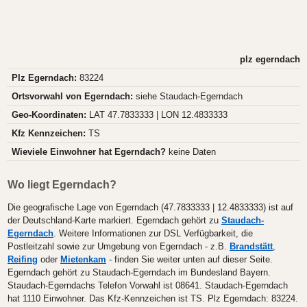
plz egerndach
Plz Egerndach:
83224
Ortsvorwahl von Egerndach:
siehe Staudach-Egerndach
Geo-Koordinaten:
LAT 47.7833333 | LON 12.4833333
Kfz Kennzeichen:
TS
Wieviele Einwohner hat Egerndach?
keine Daten
Wo liegt Egerndach?
Die geografische Lage von Egerndach (47.7833333 | 12.4833333) ist auf
der Deutschland-Karte markiert. Egerndach gehört zu
Staudach-
Egerndach
. Weitere Informationen zur DSL Verfügbarkeit, die
Postleitzahl sowie zur Umgebung von Egerndach - z.B.
Brandstätt
,
Reifing
oder
Mietenkam
- finden Sie weiter unten auf dieser Seite.
Egerndach gehört zu Staudach-Egerndach im Bundesland Bayern.
Staudach-Egerndachs Telefon Vorwahl ist 08641. Staudach-Egerndach
hat 1110 Einwohner. Das Kfz-Kennzeichen ist TS. Plz Egerndach: 83224.