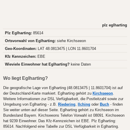
plz eglharting
Plz Eglharting:
85614
Ortsvorwahl von Eglharting:
siehe Kirchseeon
Geo-Koordinaten:
LAT 48.0813475 | LON 11.8601704
Kfz Kennzeichen:
EBE
Wieviele Einwohner hat Eglharting?
keine Daten
Wo liegt Eglharting?
Die geografische Lage von Eglharting (48.0813475 | 11.8601704) ist auf
der Deutschland-Karte markiert. Eglharting gehört zu
Kirchseeon
.
Weitere Informationen zur DSL Verfügbarkeit, die Postleitzahl sowie zur
Umgebung von Eglharting - z.B.
Riedering
,
Ilching
oder
Buch
- finden
Sie weiter unten auf dieser Seite. Eglharting gehört zu Kirchseeon im
Bundesland Bayern. Kirchseeons Telefon Vorwahl ist 08091. Kirchseeon
hat 9239 Einwohner. Das Kfz-Kennzeichen ist EBE. Plz Eglharting:
85614. Nachfolgend eine Tabelle zur DSL Verfügbarkeit in Eglharting.