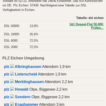
Vorwahl ist 02722. Attendorn hat 24836 Einwohner. Das Kfz-Kennzeichen
ist OE. Plz Eichen: 57439. Nachfolgend eine Tabelle zur DSL
Verfügbarkeit in Eichen.
Tabelle: dsl eichen
1&1 Doppel-Flat 50.000:
DSL 50000
13,8%
Prüfen...
DSL 16000
26,6%
DSL 6000
72,5%
DSL 2000
72,5%
PLZ Eichen Umgebung
plz
Albringhausen
Attendorn 1,9 km
plz
Listerscheid
Attendorn 1,9 km
plz
Merklinghausen
Attendorn 2,2 km
plz
Howald
Olpe, Biggesee 2,2 km
plz
Sondern
Olpe, Biggesee 2,2 km
plz
Kraghammer
Attendorn 3 km