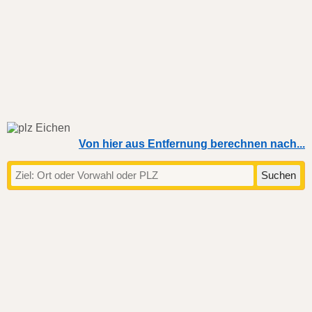
Von hier aus Entfernung berechnen nach...