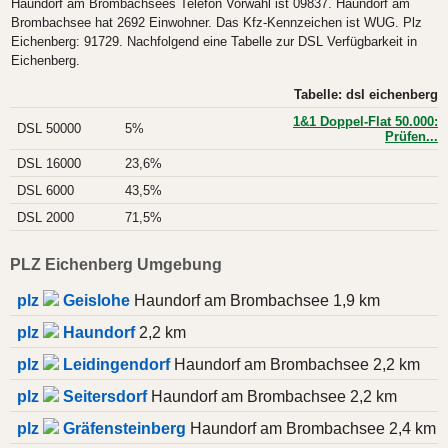
Haundorf am Brombachsees Telefon Vorwahl ist 09837. Haundorf am
Brombachsee hat 2692 Einwohner. Das Kfz-Kennzeichen ist WUG. Plz
Eichenberg: 91729. Nachfolgend eine Tabelle zur DSL Verfügbarkeit in
Eichenberg.
Tabelle: dsl eichenberg
1&1 Doppel-Flat 50.000:
DSL 50000
5%
Prüfen...
DSL 16000
23,6%
DSL 6000
43,5%
DSL 2000
71,5%
PLZ Eichenberg Umgebung
plz
Geislohe
Haundorf am Brombachsee 1,9 km
plz
Haundorf
2,2 km
plz
Leidingendorf
Haundorf am Brombachsee 2,2 km
plz
Seitersdorf
Haundorf am Brombachsee 2,2 km
plz
Gräfensteinberg
Haundorf am Brombachsee 2,4 km