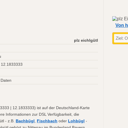
Von h
plz eichlgütl
u
 12.1833333
 Daten
33333 | 12.1833333) ist auf der Deutschland-Karte
ere Informationen zur DSL Verfügbarkeit, die
tl - z.B.
Bachbügl
,
Fischbach
oder
Lohbügl
-
chlgütl gehört zu Nittenau im Bundesland Bayern.