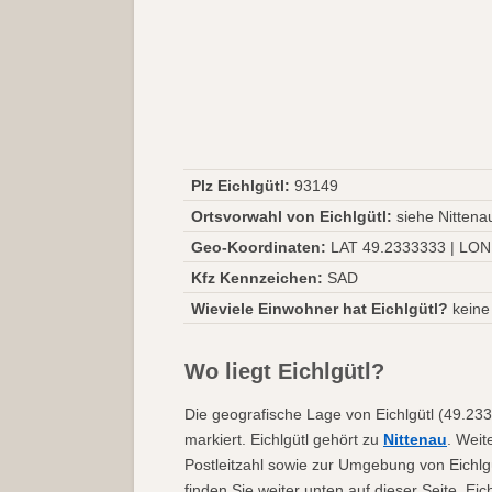
Plz Eichlgütl:
93149
Ortsvorwahl von Eichlgütl:
siehe Nittena
Geo-Koordinaten:
LAT 49.2333333 | LON
Kfz Kennzeichen:
SAD
Wieviele Einwohner hat Eichlgütl?
keine
Wo liegt Eichlgütl?
Die geografische Lage von Eichlgütl (49.23
markiert. Eichlgütl gehört zu
Nittenau
. Weit
Postleitzahl sowie zur Umgebung von Eichlgü
finden Sie weiter unten auf dieser Seite. Ei