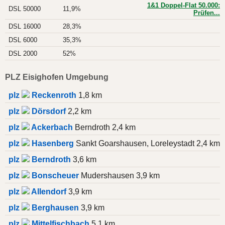
1&1 Doppel-Flat 50.000:
DSL 50000
11,9%
Prüfen...
DSL 16000
28,3%
DSL 6000
35,3%
DSL 2000
52%
PLZ Eisighofen Umgebung
plz
Reckenroth
1,8 km
plz
Dörsdorf
2,2 km
plz
Ackerbach
Berndroth 2,4 km
plz
Hasenberg
Sankt Goarshausen, Loreleystadt 2,4 km
plz
Berndroth
3,6 km
plz
Bonscheuer
Mudershausen 3,9 km
plz
Allendorf
3,9 km
plz
Berghausen
3,9 km
plz
Mittelfischbach
5,1 km