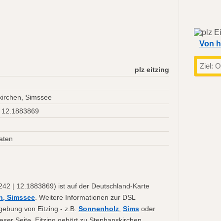
Von h
plz eitzing
irchen, Simssee
 12.1883869
aten
242 | 12.1883869) ist auf der Deutschland-Karte
n, Simssee
. Weitere Informationen zur DSL
gebung von Eitzing - z.B.
Sonnenholz
,
Sims
oder
ieser Seite. Eitzing gehört zu Stephanskirchen,