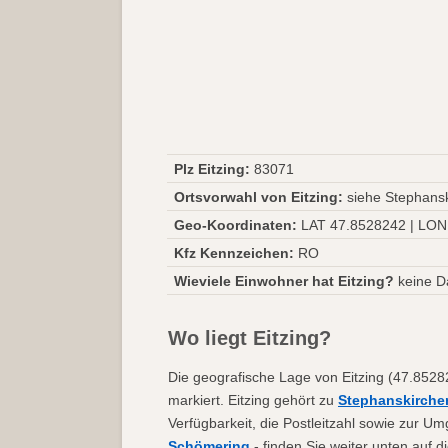
Plz Eitzing:
83071
Ortsvorwahl von Eitzing:
siehe Stephansk
Geo-Koordinaten:
LAT 47.8528242 | LON
Kfz Kennzeichen:
RO
Wieviele Einwohner hat Eitzing?
keine D
Wo liegt Eitzing?
Die geografische Lage von Eitzing (47.8528
markiert. Eitzing gehört zu
Stephanskirche
Verfügbarkeit, die Postleitzahl sowie zur Um
Schömering
- finden Sie weiter unten auf d