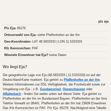
plz eja
Plz Eja:
85276
Ortsvorwahl von Eja:
siehe Pfaffenhofen an der Ilm
Geo-Koordinaten:
LAT 48.5833333 | LON 11.5333333
Kfz Kennzeichen:
PAF
Wieviele Einwohner hat Eja?
keine Daten
Wo liegt Eja?
Die geografische Lage von Eja (48.5833333 | 11.5333333) ist auf der
Deutschland-Karte markiert. Eja gehört zu
Pfaffenhofen an der Ilm
.
Weitere Informationen zur DSL Verfügbarkeit, die Postleitzahl sowie zur
Umgebung von Eja - z.B.
Gundamsried
,
Ossenzhausen
oder
Affalterbach
- finden Sie weiter unten auf dieser Seite. Eja gehört zu
Pfaffenhofen an der Ilm im Bundesland Bayern. Pfaffenhofen an der Ilms
Telefon Vorwahl ist 08441. Pfaffenhofen an der Ilm hat 23609 Einwohner.
Das Kfz-Kennzeichen ist PAF. Plz Eja: 85276. Nachfolgend eine Tabelle