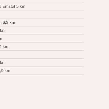
 Emstal 5 km
 6,3 km
 km
km
4 km
 km
,9 km