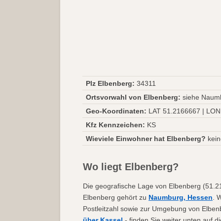
Plz Elbenberg:
34311
Ortsvorwahl von Elbenberg:
siehe Naum
Geo-Koordinaten:
LAT 51.2166667 | LON
Kfz Kennzeichen:
KS
Wieviele Einwohner hat Elbenberg?
kein
Wo liegt Elbenberg?
Die geografische Lage von Elbenberg (51.216
Elbenberg gehört zu
Naumburg, Hessen
. 
Postleitzahl sowie zur Umgebung von Elben
über Kassel
- finden Sie weiter unten auf 