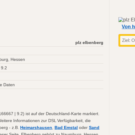
Von h
plz elbenberg
burg, Hessen
 9.2
e Daten
6667 | 9.2) ist auf der Deutschland-Karte markiert.
Weitere Informationen zur DSL Verfügbarkeit, die
berg - z.B.
Heimarshausen
,
Bad Emstal
oder
Sand
dieser Seite. Elbenberg gehört zu Naumburg, Hessen