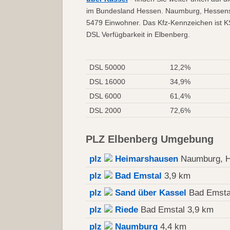
im Bundesland Hessen. Naumburg, Hessens 
5479 Einwohner. Das Kfz-Kennzeichen ist KS
DSL Verfügbarkeit in Elbenberg.
DSL 50000
12,2%
DSL 16000
34,9%
DSL 6000
61,4%
DSL 2000
72,6%
PLZ Elbenberg Umgebung
plz
Heimarshausen
Naumburg, H
plz
Bad Emstal
3,9 km
plz
Sand über Kassel
Bad Emsta
plz
Riede
Bad Emstal 3,9 km
plz
Naumburg
4,4 km