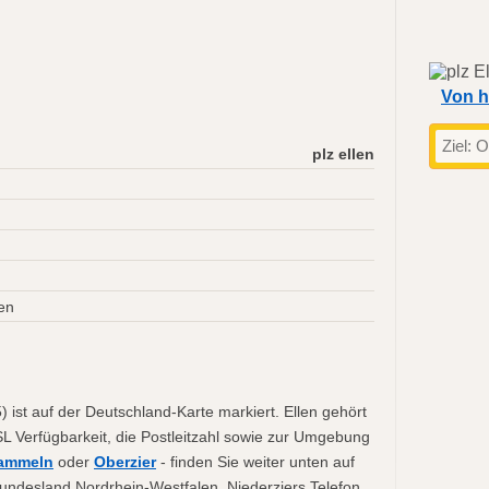
Von h
plz ellen
en
) ist auf der Deutschland-Karte markiert. Ellen gehört
SL Verfügbarkeit, die Postleitzahl sowie zur Umgebung
ammeln
oder
Oberzier
- finden Sie weiter unten auf
 Bundesland Nordrhein-Westfalen. Niederziers Telefon