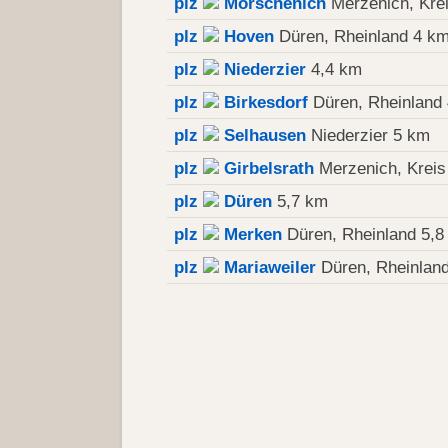
plz
Morschenich
Merzenich, Kre
plz
Hoven
Düren, Rheinland 4 k
plz
Niederzier
4,4 km
plz
Birkesdorf
Düren, Rheinland
plz
Selhausen
Niederzier 5 km
plz
Girbelsrath
Merzenich, Kreis
plz
Düren
5,7 km
plz
Merken
Düren, Rheinland 5,8
plz
Mariaweiler
Düren, Rheinlan