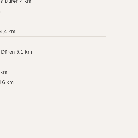
is Düren 4 km
m
 4,4 km
 Düren 5,1 km
 km
d 6 km