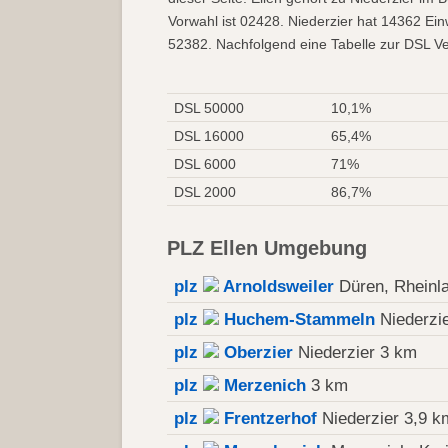
Vorwahl ist 02428. Niederzier hat 14362 Ein
52382. Nachfolgend eine Tabelle zur DSL Ver
DSL 50000
10,1%
DSL 16000
65,4%
DSL 6000
71%
DSL 2000
86,7%
PLZ Ellen Umgebung
plz
Arnoldsweiler
Düren, Rheinl
plz
Huchem-Stammeln
Niederzi
plz
Oberzier
Niederzier 3 km
plz
Merzenich
3 km
plz
Frentzerhof
Niederzier 3,9 k