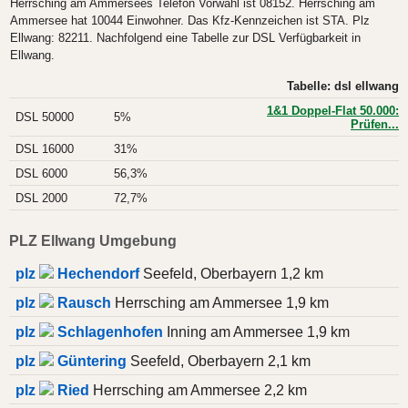
Herrsching am Ammersees Telefon Vorwahl ist 08152. Herrsching am
Ammersee hat 10044 Einwohner. Das Kfz-Kennzeichen ist STA. Plz
Ellwang: 82211. Nachfolgend eine Tabelle zur DSL Verfügbarkeit in
Ellwang.
Tabelle: dsl ellwang
1&1 Doppel-Flat 50.000:
DSL 50000
5%
Prüfen...
DSL 16000
31%
DSL 6000
56,3%
DSL 2000
72,7%
PLZ Ellwang Umgebung
plz
Hechendorf
Seefeld, Oberbayern 1,2 km
plz
Rausch
Herrsching am Ammersee 1,9 km
plz
Schlagenhofen
Inning am Ammersee 1,9 km
plz
Güntering
Seefeld, Oberbayern 2,1 km
plz
Ried
Herrsching am Ammersee 2,2 km