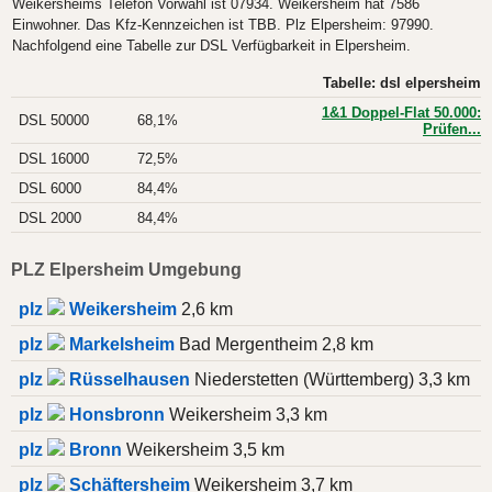
Weikersheims Telefon Vorwahl ist 07934. Weikersheim hat 7586
Einwohner. Das Kfz-Kennzeichen ist TBB. Plz Elpersheim: 97990.
Nachfolgend eine Tabelle zur DSL Verfügbarkeit in Elpersheim.
Tabelle: dsl elpersheim
1&1 Doppel-Flat 50.000:
DSL 50000
68,1%
Prüfen...
DSL 16000
72,5%
DSL 6000
84,4%
DSL 2000
84,4%
PLZ Elpersheim Umgebung
plz
Weikersheim
2,6 km
plz
Markelsheim
Bad Mergentheim 2,8 km
plz
Rüsselhausen
Niederstetten (Württemberg) 3,3 km
plz
Honsbronn
Weikersheim 3,3 km
plz
Bronn
Weikersheim 3,5 km
plz
Schäftersheim
Weikersheim 3,7 km