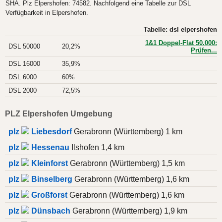
SHA. Plz Elpershofen: 74582. Nachfolgend eine Tabelle zur DSL
Verfügbarkeit in Elpershofen.
Tabelle: dsl elpershofen
1&1 Doppel-Flat 50.000:
DSL 50000
20,2%
Prüfen...
DSL 16000
35,9%
DSL 6000
60%
DSL 2000
72,5%
PLZ Elpershofen Umgebung
plz
Liebesdorf
Gerabronn (Württemberg) 1 km
plz
Hessenau
Ilshofen 1,4 km
plz
Kleinforst
Gerabronn (Württemberg) 1,5 km
plz
Binselberg
Gerabronn (Württemberg) 1,6 km
plz
Großforst
Gerabronn (Württemberg) 1,6 km
plz
Dünsbach
Gerabronn (Württemberg) 1,9 km