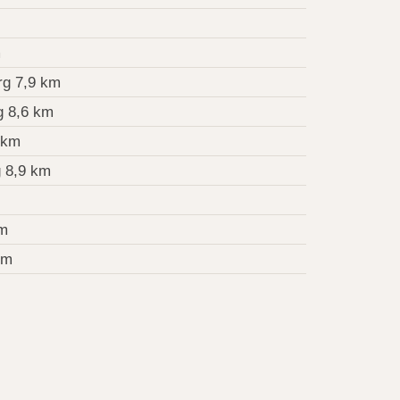
m
rg 7,9 km
g 8,6 km
 km
 8,9 km
km
km