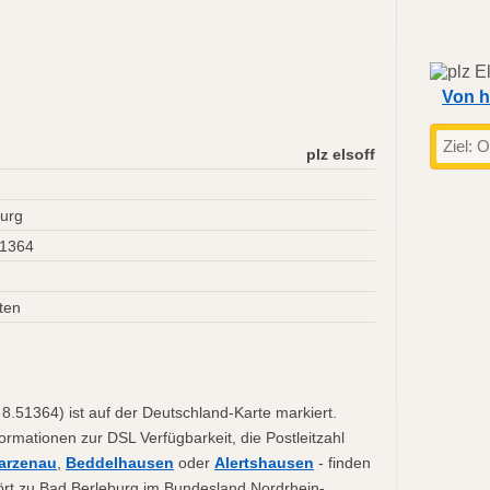
Von h
plz elsoff
urg
51364
ten
 8.51364) ist auf der Deutschland-Karte markiert.
formationen zur DSL Verfügbarkeit, die Postleitzahl
arzenau
,
Beddelhausen
oder
Alertshausen
- finden
ehört zu Bad Berleburg im Bundesland Nordrhein-