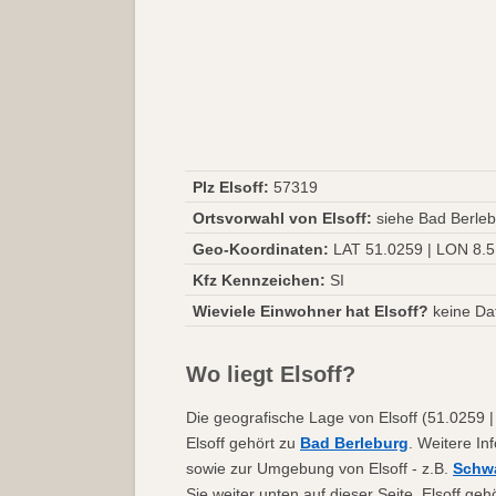
Plz Elsoff:
57319
Ortsvorwahl von Elsoff:
siehe Bad Berleb
Geo-Koordinaten:
LAT 51.0259 | LON 8.
Kfz Kennzeichen:
SI
Wieviele Einwohner hat Elsoff?
keine Da
Wo liegt Elsoff?
Die geografische Lage von Elsoff (51.0259 |
Elsoff gehört zu
Bad Berleburg
. Weitere In
sowie zur Umgebung von Elsoff - z.B.
Schw
Sie weiter unten auf dieser Seite. Elsoff g