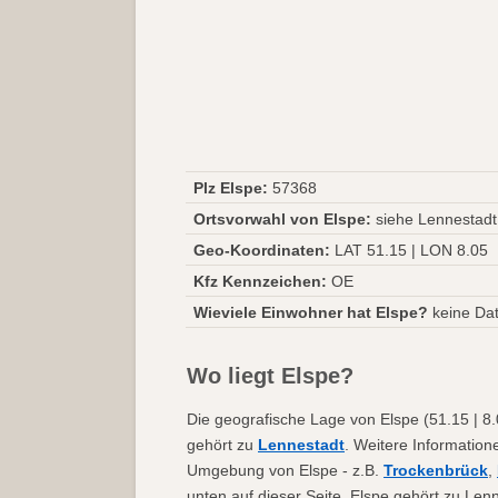
Plz Elspe:
57368
Ortsvorwahl von Elspe:
siehe Lennestadt
Geo-Koordinaten:
LAT 51.15 | LON 8.05
Kfz Kennzeichen:
OE
Wieviele Einwohner hat Elspe?
keine Da
Wo liegt Elspe?
Die geografische Lage von Elspe (51.15 | 8.
gehört zu
Lennestadt
. Weitere Information
Umgebung von Elspe - z.B.
Trockenbrück
,
unten auf dieser Seite. Elspe gehört zu Le