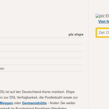
Von h
plz elspe
ten
05) ist auf der Deutschland-Karte markiert. Elspe
en zur DSL Verfügbarkeit, die Postleitzahl sowie zur
Meggen
oder
Germaniahütte
- finden Sie weiter
nnestadt im Bundesland Nordrhein-Westfalen.