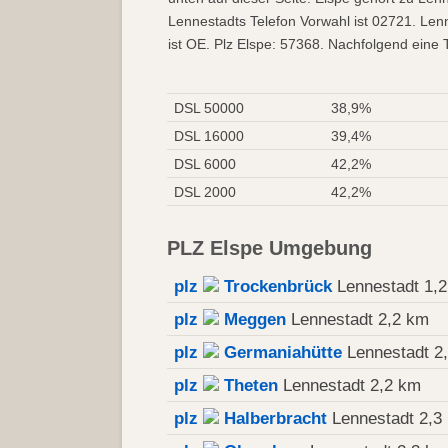
Lennestadts Telefon Vorwahl ist 02721. Le
ist OE. Plz Elspe: 57368. Nachfolgend eine T
DSL 50000
38,9%
DSL 16000
39,4%
DSL 6000
42,2%
DSL 2000
42,2%
PLZ Elspe Umgebung
plz
Trockenbrück
Lennestadt 1,
plz
Meggen
Lennestadt 2,2 km
plz
Germaniahütte
Lennestadt 2
plz
Theten
Lennestadt 2,2 km
plz
Halberbracht
Lennestadt 2,3