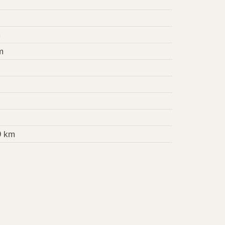
m
m
9 km