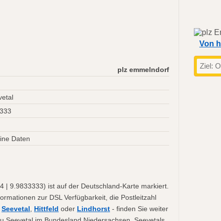
Von h
plz emmelndorf
etal
3333
ine Daten
 | 9.9833333) ist auf der Deutschland-Karte markiert.
formationen zur DSL Verfügbarkeit, die Postleitzahl
.
Seevetal
,
Hittfeld
oder
Lindhorst
- finden Sie weiter
 zu Seevetal im Bundesland Niedersachsen. Seevetals