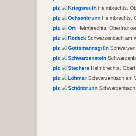
plz
Kriegsreuth
Helmbrechts, Ob
plz
Ochsenbrunn
Helmbrechts, O
plz
Ort
Helmbrechts, Oberfranke
plz
Rodeck
Schwarzenbach am W
plz
Gottsmannsgrün
Schwarzenb
plz
Schwarzenstein
Schwarzenb
plz
Stechera
Helmbrechts, Oberf
plz
Löhmar
Schwarzenbach am W
plz
Schönbrunn
Schwarzenbach 