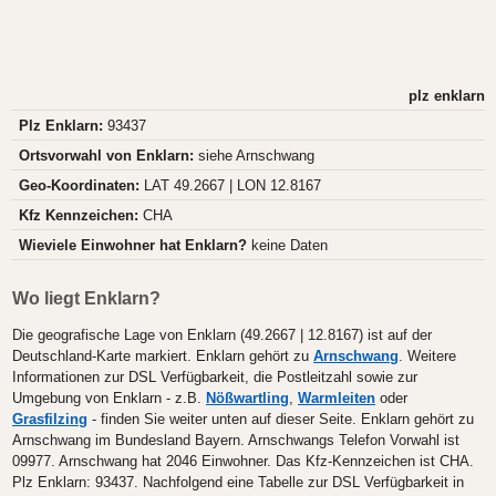
plz enklarn
Plz Enklarn:
93437
Ortsvorwahl von Enklarn:
siehe Arnschwang
Geo-Koordinaten:
LAT 49.2667 | LON 12.8167
Kfz Kennzeichen:
CHA
Wieviele Einwohner hat Enklarn?
keine Daten
Wo liegt Enklarn?
Die geografische Lage von Enklarn (49.2667 | 12.8167) ist auf der
Deutschland-Karte markiert. Enklarn gehört zu
Arnschwang
. Weitere
Informationen zur DSL Verfügbarkeit, die Postleitzahl sowie zur
Umgebung von Enklarn - z.B.
Nößwartling
,
Warmleiten
oder
Grasfilzing
- finden Sie weiter unten auf dieser Seite. Enklarn gehört zu
Arnschwang im Bundesland Bayern. Arnschwangs Telefon Vorwahl ist
09977. Arnschwang hat 2046 Einwohner. Das Kfz-Kennzeichen ist CHA.
Plz Enklarn: 93437. Nachfolgend eine Tabelle zur DSL Verfügbarkeit in