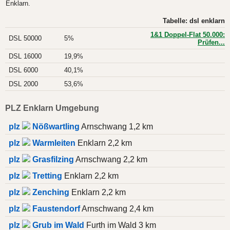
Enklarn.
Tabelle: dsl enklarn
1&1 Doppel-Flat 50.000:
DSL 50000
5%
Prüfen...
DSL 16000
19,9%
DSL 6000
40,1%
DSL 2000
53,6%
PLZ Enklarn Umgebung
plz
Nößwartling
Arnschwang 1,2 km
plz
Warmleiten
Enklarn 2,2 km
plz
Grasfilzing
Arnschwang 2,2 km
plz
Tretting
Enklarn 2,2 km
plz
Zenching
Enklarn 2,2 km
plz
Faustendorf
Arnschwang 2,4 km
plz
Grub im Wald
Furth im Wald 3 km