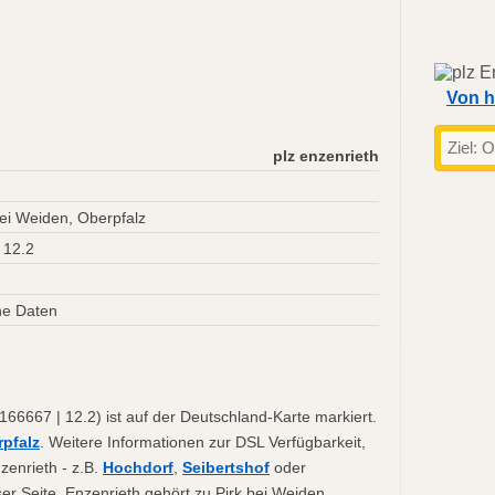
Von h
plz enzenrieth
bei Weiden, Oberpfalz
 12.2
ne Daten
66667 | 12.2) ist auf der Deutschland-Karte markiert.
rpfalz
. Weitere Informationen zur DSL Verfügbarkeit,
zenrieth - z.B.
Hochdorf
,
Seibertshof
oder
ser Seite. Enzenrieth gehört zu Pirk bei Weiden,