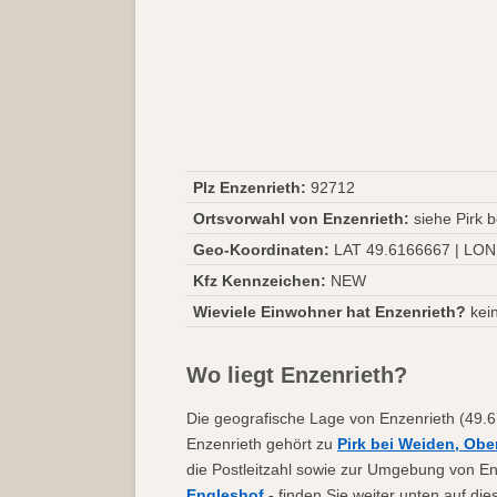
Plz Enzenrieth:
92712
Ortsvorwahl von Enzenrieth:
siehe Pirk 
Geo-Koordinaten:
LAT 49.6166667 | LON
Kfz Kennzeichen:
NEW
Wieviele Einwohner hat Enzenrieth?
kei
Wo liegt Enzenrieth?
Die geografische Lage von Enzenrieth (49.61
Enzenrieth gehört zu
Pirk bei Weiden, Obe
die Postleitzahl sowie zur Umgebung von En
Engleshof
- finden Sie weiter unten auf die