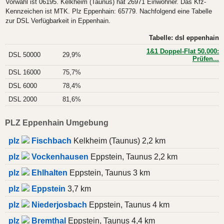
Vorwahl ist 06195. Kelkheim (Taunus) hat 26971 Einwohner. Das Kfz-
Kennzeichen ist MTK. Plz Eppenhain: 65779. Nachfolgend eine Tabelle
zur DSL Verfügbarkeit in Eppenhain.
Tabelle: dsl eppenhain
1&1 Doppel-Flat 50.000:
DSL 50000
29,9%
Prüfen...
DSL 16000
75,7%
DSL 6000
78,4%
DSL 2000
81,6%
PLZ Eppenhain Umgebung
plz
Fischbach
Kelkheim (Taunus) 2,2 km
plz
Vockenhausen
Eppstein, Taunus 2,2 km
plz
Ehlhalten
Eppstein, Taunus 3 km
plz
Eppstein
3,7 km
plz
Niederjosbach
Eppstein, Taunus 4 km
plz
Bremthal
Eppstein, Taunus 4,4 km