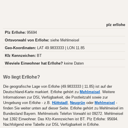
plz erllohe
Plz Erllohe:
95694
Ortsvorwahl von Erllohe:
siehe Mehlmeisel
Geo-Koordinaten:
LAT 49.9833333 | LON 11.85
Kfz Kennzeichen:
BT
Wieviele Einwohner hat Erllohe?
keine Daten
Wo liegt Erllohe?
Die geografische Lage von Erllohe (49.9833333 | 11.85) ist auf der
Deutschland-Karte markiert. Erllohe gehört zu
Mehlmeisel
. Weitere
Informationen zur DSL Verfügbarkeit, die Postleitzahl sowie zur
Umgebung von Erllohe - z.B.
Hüttstadl
,
Neugrün
oder
Mehlmeisel
-
finden Sie weiter unten auf dieser Seite. Erllohe gehört zu Mehlmeisel im
Bundesland Bayern. Mehlmeisels Telefon Vorwahl ist 09272. Mehlmeisel
hat 1392 Einwohner. Das Kfz-Kennzeichen ist BT. Plz Erllohe: 95694.
Nachfolgend eine Tabelle zur DSL Verfügbarkeit in Erllohe.