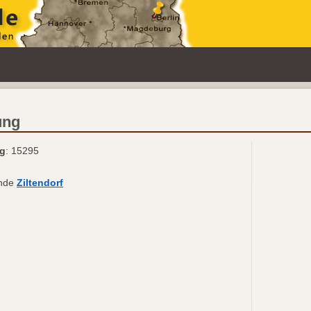
ung
ng
: 15295
inde
Ziltendorf