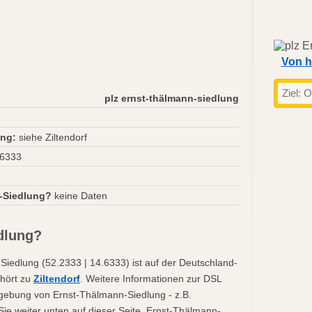
Von h
plz ernst-thälmann-siedlung
ung:
siehe Ziltendorf
.6333
-Siedlung?
keine Daten
dlung?
iedlung (52.2333 | 14.6333) ist auf der Deutschland-
ehört zu
Ziltendorf
. Weitere Informationen zur DSL
Umgebung von Ernst-Thälmann-Siedlung - z.B.
Sie weiter unten auf dieser Seite. Ernst-Thälmann-