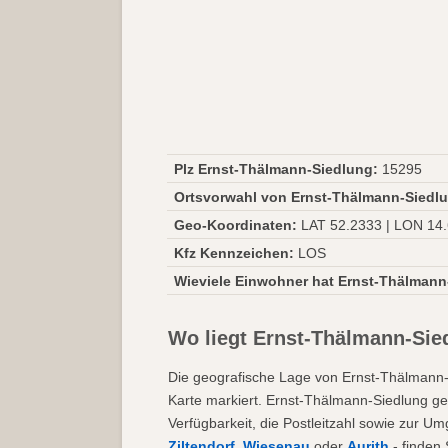
Plz Ernst-Thälmann-Siedlung:
15295
Ortsvorwahl von Ernst-Thälmann-Siedl
Geo-Koordinaten:
LAT 52.2333 | LON 14
Kfz Kennzeichen:
LOS
Wieviele Einwohner hat Ernst-Thälmann
Wo liegt Ernst-Thälmann-Sie
Die geografische Lage von Ernst-Thälmann-S
Karte markiert. Ernst-Thälmann-Siedlung g
Verfügbarkeit, die Postleitzahl sowie zur 
Ziltendorf
,
Wiesenau
oder
Aurith
- finden 