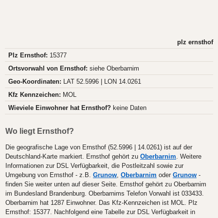
plz ernsthof
Plz Ernsthof:
15377
Ortsvorwahl von Ernsthof:
siehe Oberbarnim
Geo-Koordinaten:
LAT 52.5996 | LON 14.0261
Kfz Kennzeichen:
MOL
Wieviele Einwohner hat Ernsthof?
keine Daten
Wo liegt Ernsthof?
Die geografische Lage von Ernsthof (52.5996 | 14.0261) ist auf der
Deutschland-Karte markiert. Ernsthof gehört zu
Oberbarnim
. Weitere
Informationen zur DSL Verfügbarkeit, die Postleitzahl sowie zur
Umgebung von Ernsthof - z.B.
Grunow
,
Oberbarnim
oder
Grunow
-
finden Sie weiter unten auf dieser Seite. Ernsthof gehört zu Oberbarnim
im Bundesland Brandenburg. Oberbarnims Telefon Vorwahl ist 033433.
Oberbarnim hat 1287 Einwohner. Das Kfz-Kennzeichen ist MOL. Plz
Ernsthof: 15377. Nachfolgend eine Tabelle zur DSL Verfügbarkeit in