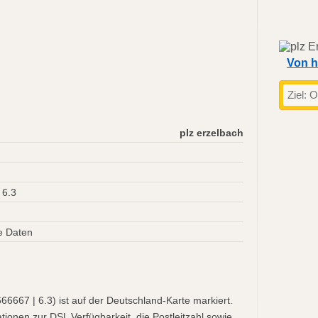
Von h
plz erzelbach
 6.3
e Daten
6667 | 6.3) ist auf der Deutschland-Karte markiert.
tionen zur DSL Verfügbarkeit, die Postleitzahl sowie