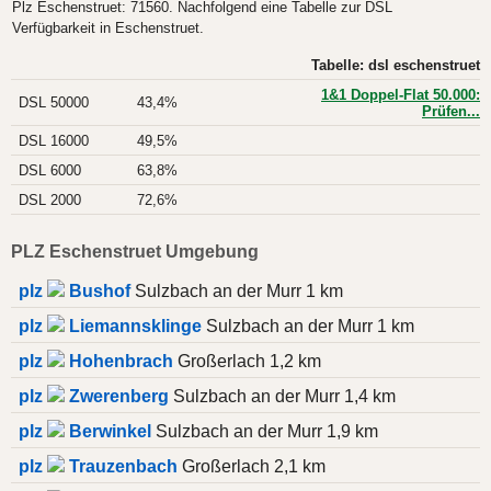
Plz Eschenstruet: 71560. Nachfolgend eine Tabelle zur DSL
Verfügbarkeit in Eschenstruet.
Tabelle: dsl eschenstruet
1&1 Doppel-Flat 50.000:
DSL 50000
43,4%
Prüfen...
DSL 16000
49,5%
DSL 6000
63,8%
DSL 2000
72,6%
PLZ Eschenstruet Umgebung
plz
Bushof
Sulzbach an der Murr 1 km
plz
Liemannsklinge
Sulzbach an der Murr 1 km
plz
Hohenbrach
Großerlach 1,2 km
plz
Zwerenberg
Sulzbach an der Murr 1,4 km
plz
Berwinkel
Sulzbach an der Murr 1,9 km
plz
Trauzenbach
Großerlach 2,1 km