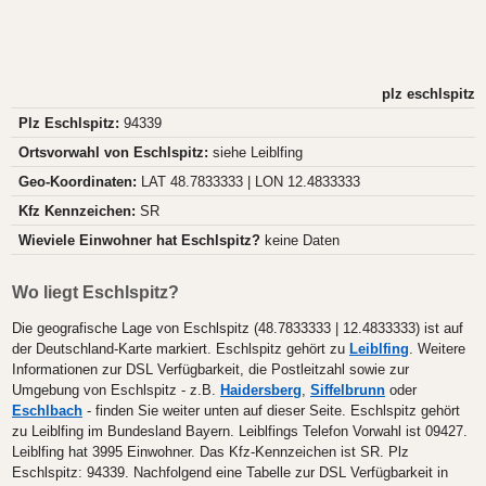
plz eschlspitz
Plz Eschlspitz:
94339
Ortsvorwahl von Eschlspitz:
siehe Leiblfing
Geo-Koordinaten:
LAT 48.7833333 | LON 12.4833333
Kfz Kennzeichen:
SR
Wieviele Einwohner hat Eschlspitz?
keine Daten
Wo liegt Eschlspitz?
Die geografische Lage von Eschlspitz (48.7833333 | 12.4833333) ist auf
der Deutschland-Karte markiert. Eschlspitz gehört zu
Leiblfing
. Weitere
Informationen zur DSL Verfügbarkeit, die Postleitzahl sowie zur
Umgebung von Eschlspitz - z.B.
Haidersberg
,
Siffelbrunn
oder
Eschlbach
- finden Sie weiter unten auf dieser Seite. Eschlspitz gehört
zu Leiblfing im Bundesland Bayern. Leiblfings Telefon Vorwahl ist 09427.
Leiblfing hat 3995 Einwohner. Das Kfz-Kennzeichen ist SR. Plz
Eschlspitz: 94339. Nachfolgend eine Tabelle zur DSL Verfügbarkeit in