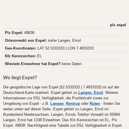
plz espel
Plz Espel:
49838
Ortsvorwahl von Espel:
siehe Langen, Emsl
Geo-Koordinaten:
LAT 52.5333333 | LON 7.4833333
Kfz Kennzeichen:
EL
Wieviele Einwohner hat Espel?
keine Daten
Wo liegt Espel?
Die geografische Lage von Espel (52.5333333 | 7.4833333) ist auf der
Deutschland-Karte markiert. Espel gehört zu
Langen, Emsl
. Weitere
Informationen zur DSL Verfügbarkeit, die Postleitzahl sowie zur
Umgebung von Espel - z.B.
Langen
,
Rentrup
oder
Ruten
- finden Sie
weiter unten auf dieser Seite. Espel gehört zu Langen, Emsl im
Bundesland Niedersachsen. Langen, Emsls Telefon Vorwahl ist 05904.
Langen, Emsl hat 1338 Einwohner. Das Kfz-Kennzeichen ist EL. Plz
Espel: 49838. Nachfolgend eine Tabelle zur DSL Verfügbarkeit in Espel.