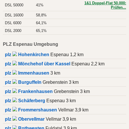
1&1 Doppel-Flat 50.000:
DSL 50000
41%
Prüfen...
DSL 16000
58,8%
DSL 6000
64,1%
DSL 2000
65,1%
PLZ Espenau Umgebung
plz
Hohenkirchen
Espenau 1,2 km
plz
Mönchehof über Kassel
Espenau 2,2 km
plz
Immenhausen
3 km
plz
Burguffeln
Grebenstein 3 km
plz
Frankenhausen
Grebenstein 3 km
plz
Schäferberg
Espenau 3 km
plz
Frommershausen
Vellmar 3,9 km
plz
Obervellmar
Vellmar 3,9 km
plz
Rothwesten
Fuldatal 3,9 km