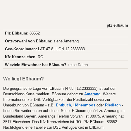
plz eßbaum
Plz Eßbaum:
83552
Ortsvorwahl von Eßbaum:
siehe Amerang
Geo-Koordinaten:
LAT 47.8 | LON 12.2333333
Kfz Kennzeichen:
RO
Wieviele Einwohner hat Eßbaum?
keine Daten
Wo liegt Eßbaum?
Die geografische Lage von Eßbaum (47.8 | 12.2333333) ist auf der
Deutschland-Karte markiert. Eßbaum gehört zu
Amerang
. Weitere
Informationen zur DSL Verfügbarkeit, die Postleitzahl sowie zur
Umgebung von Eßbaum - z.B.
Entbuch
,
Höhenmoos
oder
Riedlach
-
finden Sie weiter unten auf dieser Seite. Eßbaum gehört zu Amerang im
Bundesland Bayern. Amerangs Telefon Vorwahl ist 08075. Amerang hat
3517 Einwohner. Das Kfz-Kennzeichen ist RO. Plz Eßbaum: 83552.
Nachfolgend eine Tabelle zur DSL Verfügbarkeit in Eßbaum.