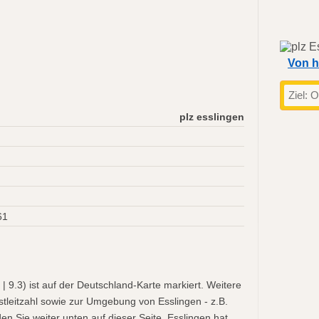
Von h
plz esslingen
61
| 9.3) ist auf der Deutschland-Karte markiert. Weitere
stleitzahl sowie zur Umgebung von Esslingen - z.B.
den Sie weiter unten auf dieser Seite. Esslingen hat