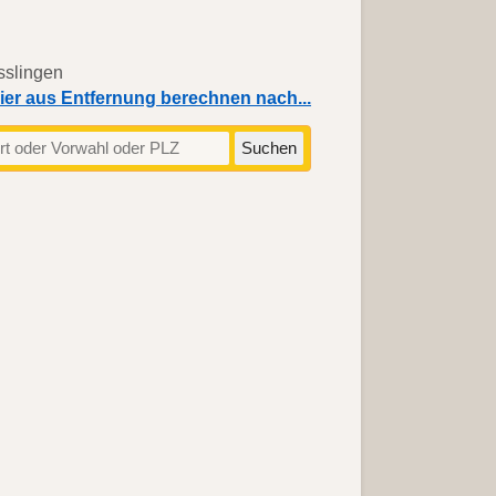
ier aus Entfernung berechnen nach...