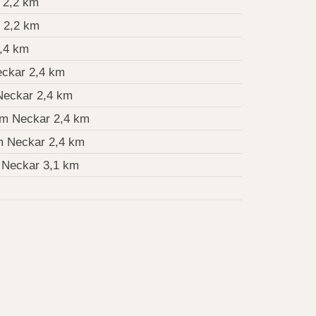
 2,2 km
 2,2 km
,4 km
ckar 2,4 km
Neckar 2,4 km
m Neckar 2,4 km
m Neckar 2,4 km
 Neckar 3,1 km