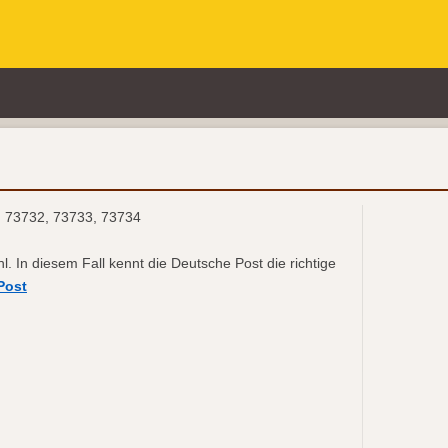
, 73732, 73733, 73734
hl. In diesem Fall kennt die Deutsche Post die richtige
Post