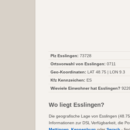
Plz Esslingen:
73728
Ortsvorwahl von Esslingen:
0711
Geo-Koordinaten:
LAT 48.75 | LON 9.3
Kfz Kennzeichen:
ES
Wieviele Einwohner hat Esslingen?
922
Wo liegt Esslingen?
Die geografische Lage von Esslingen (48.75 
Informationen zur DSL Verfügbarkeit, die Po
Mettingen
,
Kennenburg
oder
Serach
- fin