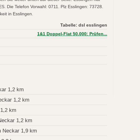
S. Die Telefon Vorwahl: 0711. Plz Esslingen: 73728.
eit in Esslingen.
Tabelle: dsl esslingen
1&1 Doppel-Flat 50.000: Prüfen...
ar 1,2 km
eckar 1,2 km
 1,2 km
Neckar 1,2 km
 Neckar 1,9 km