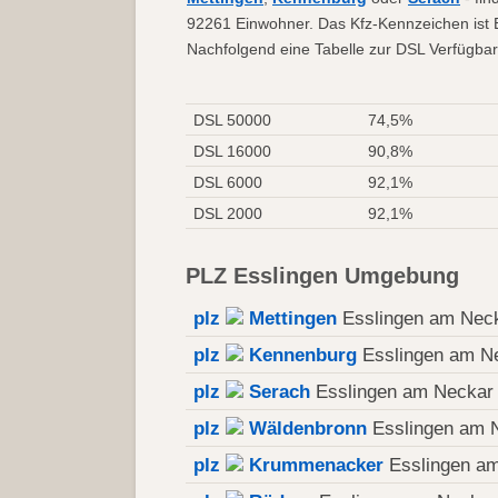
92261 Einwohner. Das Kfz-Kennzeichen ist E
Nachfolgend eine Tabelle zur DSL Verfügbark
DSL 50000
74,5%
DSL 16000
90,8%
DSL 6000
92,1%
DSL 2000
92,1%
PLZ Esslingen Umgebung
plz
Mettingen
Esslingen am Neck
plz
Kennenburg
Esslingen am N
plz
Serach
Esslingen am Neckar
plz
Wäldenbronn
Esslingen am 
plz
Krummenacker
Esslingen am