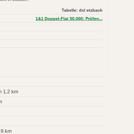
Tabelle: dsl etzbach
1&1 Doppel-Flat 50.000: Prüfen...
n 1,2 km
m
,9 km