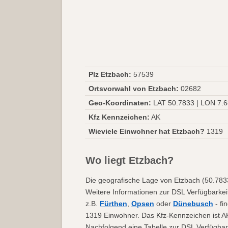
Plz Etzbach:
57539
Ortsvorwahl von Etzbach:
02682
Geo-Koordinaten:
LAT 50.7833 | LON 7.
Kfz Kennzeichen:
AK
Wieviele Einwohner hat Etzbach?
1319
Wo liegt Etzbach?
Die geografische Lage von Etzbach (50.7833 
Weitere Informationen zur DSL Verfügbarkei
z.B.
Fürthen
,
Opsen
oder
Dünebusch
- fi
1319 Einwohner. Das Kfz-Kennzeichen ist AK
Nachfolgend eine Tabelle zur DSL Verfügbark