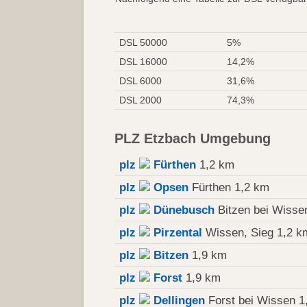
DSL 50000
5%
DSL 16000
14,2%
DSL 6000
31,6%
DSL 2000
74,3%
PLZ Etzbach Umgebung
plz
Fürthen
1,2 km
plz
Opsen
Fürthen 1,2 km
plz
Dünebusch
Bitzen bei Wisse
plz
Pirzental
Wissen, Sieg 1,2 k
plz
Bitzen
1,9 km
plz
Forst
1,9 km
plz
Dellingen
Forst bei Wissen 1