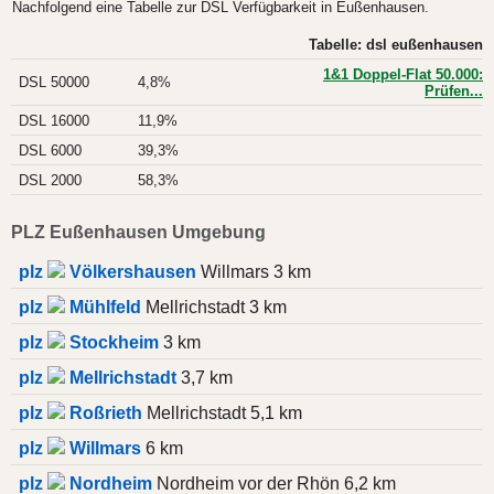
Nachfolgend eine Tabelle zur DSL Verfügbarkeit in Eußenhausen.
Tabelle: dsl eußenhausen
1&1 Doppel-Flat 50.000:
DSL 50000
4,8%
Prüfen...
DSL 16000
11,9%
DSL 6000
39,3%
DSL 2000
58,3%
PLZ Eußenhausen Umgebung
plz
Völkershausen
Willmars 3 km
plz
Mühlfeld
Mellrichstadt 3 km
plz
Stockheim
3 km
plz
Mellrichstadt
3,7 km
plz
Roßrieth
Mellrichstadt 5,1 km
plz
Willmars
6 km
plz
Nordheim
Nordheim vor der Rhön 6,2 km