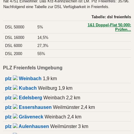
hat 4751 Einwohner. Das Kfz-Kennzeichen ist LM. Plz Freienfels: 35796.
Nachfolgend eine Tabelle zur DSL Verfügbarkeit in Freienfels.
Tabelle: dsl freienfels
1&1 Doppel-Flat 50.000:
DSL 50000
5%
Prüfen...
DSL 16000
14,5%
DSL 6000
27,3%
DSL 2000
55%
PLZ Freienfels Umgebung
plz
Weinbach
1,9 km
plz
Kubach
Weilburg 1,9 km
plz
Edelsberg
Weinbach 2,2 km
plz
Essershausen
Weilmünster 2,4 km
plz
Gräveneck
Weinbach 2,4 km
plz
Aulenhausen
Weilmünster 3 km