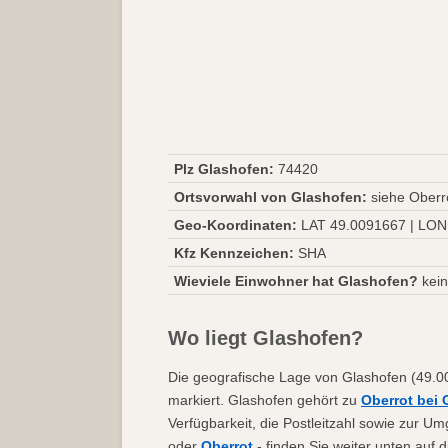
Plz Glashofen:
74420
Ortsvorwahl von Glashofen:
siehe Oberro
Geo-Koordinaten:
LAT 49.0091667 | LON
Kfz Kennzeichen:
SHA
Wieviele Einwohner hat Glashofen?
kein
Wo liegt Glashofen?
Die geografische Lage von Glashofen (49.00
markiert. Glashofen gehört zu
Oberrot bei 
Verfügbarkeit, die Postleitzahl sowie zur U
oder
Oberrot
- finden Sie weiter unten auf d