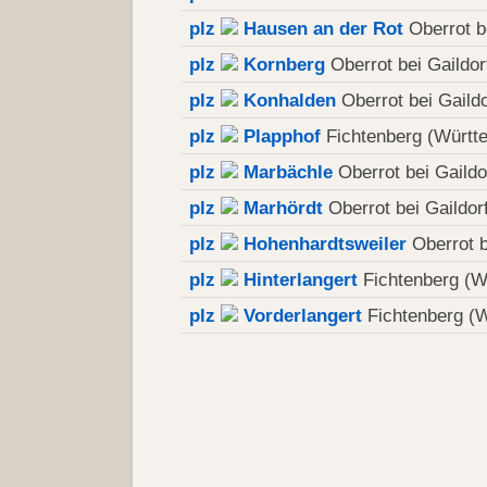
plz
Hausen an der Rot
Oberrot b
plz
Kornberg
Oberrot bei Gaildor
plz
Konhalden
Oberrot bei Gaild
plz
Plapphof
Fichtenberg (Württ
plz
Marbächle
Oberrot bei Gaildo
plz
Marhördt
Oberrot bei Gaildor
plz
Hohenhardtsweiler
Oberrot b
plz
Hinterlangert
Fichtenberg (W
plz
Vorderlangert
Fichtenberg (