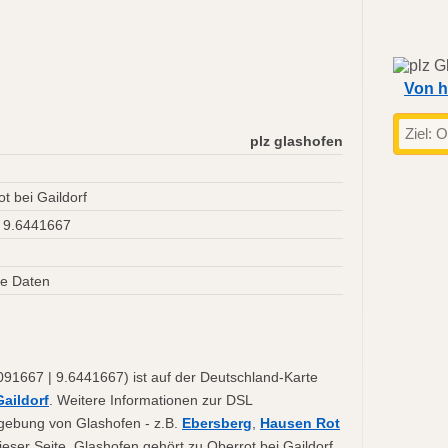
Von h
plz glashofen
t bei Gaildorf
 9.6441667
e Daten
91667 | 9.6441667) ist auf der Deutschland-Karte
Gaildorf
. Weitere Informationen zur DSL
mgebung von Glashofen - z.B.
Ebersberg
,
Hausen Rot
ieser Seite. Glashofen gehört zu Oberrot bei Gaildorf