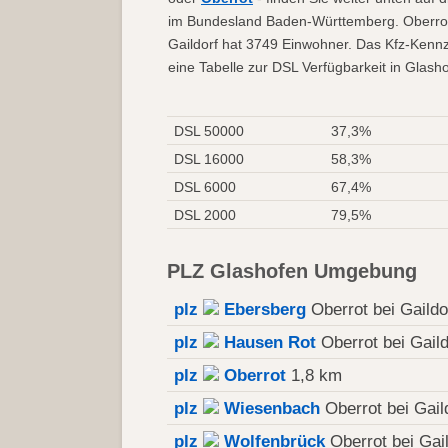
im Bundesland Baden-Württemberg. Oberrot b
Gaildorf hat 3749 Einwohner. Das Kfz-Kennz
eine Tabelle zur DSL Verfügbarkeit in Glash
DSL 50000
37,3%
DSL 16000
58,3%
DSL 6000
67,4%
DSL 2000
79,5%
PLZ Glashofen Umgebung
plz
Ebersberg
Oberrot bei Gaildo
plz
Hausen Rot
Oberrot bei Gaild
plz
Oberrot
1,8 km
plz
Wiesenbach
Oberrot bei Gail
plz
Wolfenbrück
Oberrot bei Gai