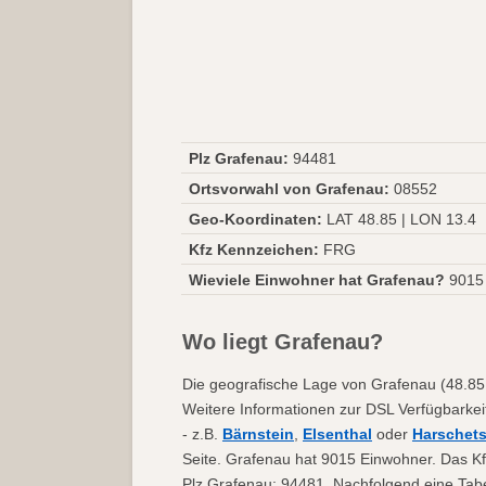
Plz Grafenau:
94481
Ortsvorwahl von Grafenau:
08552
Geo-Koordinaten:
LAT 48.85 | LON 13.4
Kfz Kennzeichen:
FRG
Wieviele Einwohner hat Grafenau?
9015
Wo liegt Grafenau?
Die geografische Lage von Grafenau (48.85 |
Weitere Informationen zur DSL Verfügbarkei
- z.B.
Bärnstein
,
Elsenthal
oder
Harschets
Seite. Grafenau hat 9015 Einwohner. Das Kf
Plz Grafenau: 94481. Nachfolgend eine Tabe