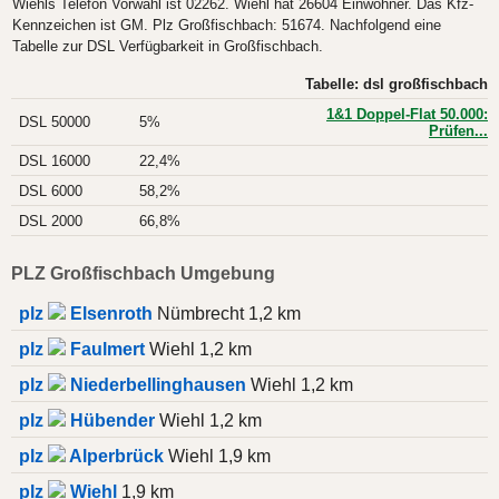
Wiehls Telefon Vorwahl ist 02262. Wiehl hat 26604 Einwohner. Das Kfz-
Kennzeichen ist GM. Plz Großfischbach: 51674. Nachfolgend eine
Tabelle zur DSL Verfügbarkeit in Großfischbach.
Tabelle: dsl großfischbach
1&1 Doppel-Flat 50.000:
DSL 50000
5%
Prüfen...
DSL 16000
22,4%
DSL 6000
58,2%
DSL 2000
66,8%
PLZ Großfischbach Umgebung
plz
Elsenroth
Nümbrecht 1,2 km
plz
Faulmert
Wiehl 1,2 km
plz
Niederbellinghausen
Wiehl 1,2 km
plz
Hübender
Wiehl 1,2 km
plz
Alperbrück
Wiehl 1,9 km
plz
Wiehl
1,9 km