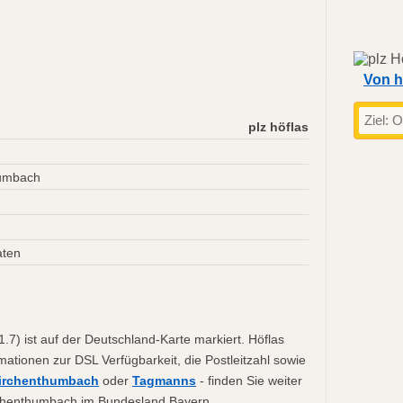
Von h
plz höflas
humbach
aten
.7) ist auf der Deutschland-Karte markiert. Höflas
rmationen zur DSL Verfügbarkeit, die Postleitzahl sowie
irchenthumbach
oder
Tagmanns
- finden Sie weiter
irchenthumbach im Bundesland Bayern.