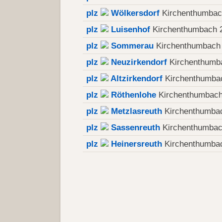
plz
Wölkersdorf
Kirchenthumbac
plz
Luisenhof
Kirchenthumbach 
plz
Sommerau
Kirchenthumbach
plz
Neuzirkendorf
Kirchenthumb
plz
Altzirkendorf
Kirchenthumba
plz
Röthenlohe
Kirchenthumbach
plz
Metzlasreuth
Kirchenthumba
plz
Sassenreuth
Kirchenthumbac
plz
Heinersreuth
Kirchenthumba