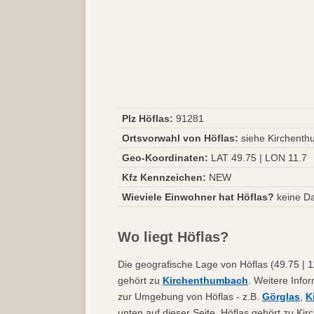
Plz Höflas:
91281
Ortsvorwahl von Höflas:
siehe Kirchent
Geo-Koordinaten:
LAT 49.75 | LON 11.7
Kfz Kennzeichen:
NEW
Wieviele Einwohner hat Höflas?
keine D
Wo liegt Höflas?
Die geografische Lage von Höflas (49.75 | 11
gehört zu
Kirchenthumbach
. Weitere Info
zur Umgebung von Höflas - z.B.
Görglas
,
K
unten auf dieser Seite. Höflas gehört zu K