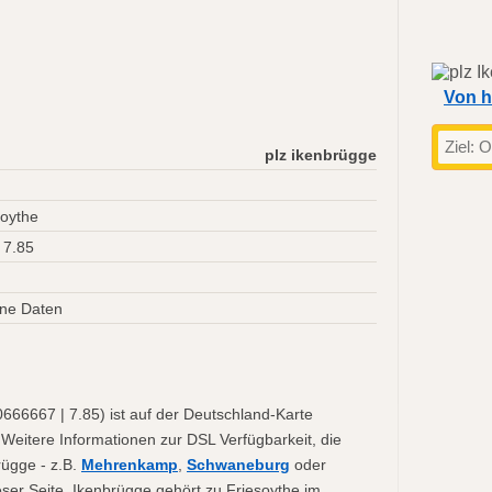
Von h
plz ikenbrügge
soythe
 7.85
ne Daten
666667 | 7.85) ist auf der Deutschland-Karte
 Weitere Informationen zur DSL Verfügbarkeit, die
rügge - z.B.
Mehrenkamp
,
Schwaneburg
oder
ieser Seite. Ikenbrügge gehört zu Friesoythe im