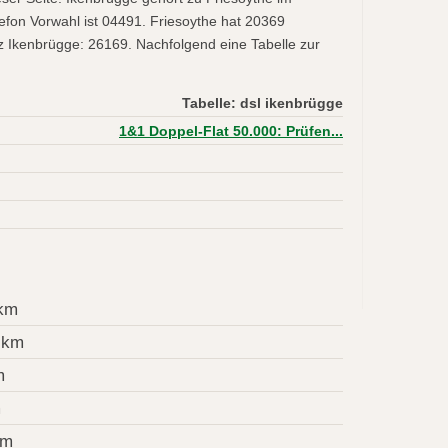
fon Vorwahl ist 04491. Friesoythe hat 20369
z Ikenbrügge: 26169. Nachfolgend eine Tabelle zur
Tabelle: dsl ikenbrügge
1&1 Doppel-Flat 50.000: Prüfen...
 km
 km
m
m
km