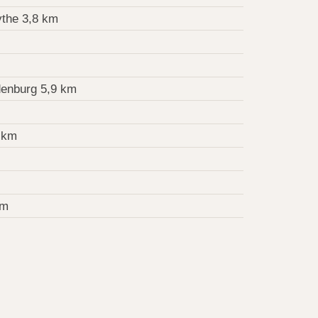
the 3,8 km
denburg 5,9 km
 km
km