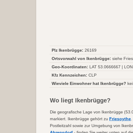
Plz Ikenbrügge:
26169
Ortsvorwahl von Ikenbrügge:
siehe Frie
Geo-Koordinaten:
LAT 53.0666667 | LON
Kfz Kennzeichen:
CLP
Wieviele Einwohner hat Ikenbrügge?
kei
Wo liegt Ikenbrügge?
Die geografische Lage von Ikenbrügge (53.0
markiert. Ikenbrügge gehört zu
Friesoythe
.
Postleitzahl sowie zur Umgebung von Ikenb
Ahrensdorf
- finden Sie weiter unten auf d