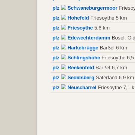
plz
Schwaneburgermoor
Friesoy
plz
Hohefeld
Friesoythe 5 km
plz
Friesoythe
5,6 km
plz
Edewechterdamm
Bösel, Ol
plz
Harkebrügge
Barßel 6 km
plz
Schlingshöhe
Friesoythe 6,5
plz
Reekenfeld
Barßel 6,7 km
plz
Sedelsberg
Saterland 6,9 km
plz
Neuscharrel
Friesoythe 7,1 