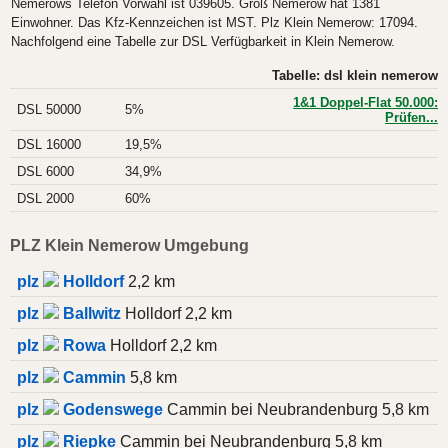
Nemerows Telefon Vorwahl ist 039605. Groß Nemerow hat 1381
Einwohner. Das Kfz-Kennzeichen ist MST. Plz Klein Nemerow: 17094.
Nachfolgend eine Tabelle zur DSL Verfügbarkeit in Klein Nemerow.
Tabelle: dsl klein nemerow
1&1 Doppel-Flat 50.000:
DSL 50000
5%
Prüfen...
DSL 16000
19,5%
DSL 6000
34,9%
DSL 2000
60%
PLZ Klein Nemerow Umgebung
plz
Holldorf
2,2 km
plz
Ballwitz
Holldorf 2,2 km
plz
Rowa
Holldorf 2,2 km
plz
Cammin
5,8 km
plz
Godenswege
Cammin bei Neubrandenburg 5,8 km
plz
Riepke
Cammin bei Neubrandenburg 5,8 km